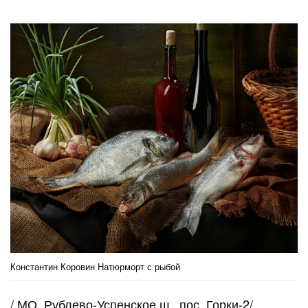
Константин Коровин Натюрморт с рыбой
/
МО, Рублево-Успенское
ш.
, пос. Горки-2/